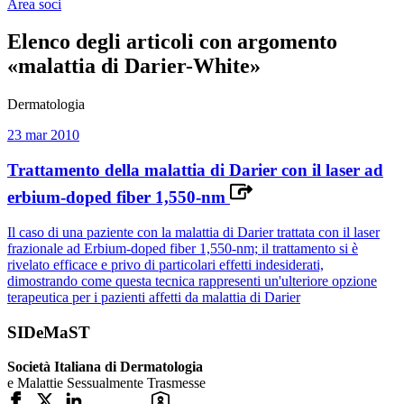
Area soci
Elenco degli articoli con argomento
«malattia di Darier-White»
Dermatologia
23 mar 2010
Trattamento della malattia di Darier con il laser ad
erbium-doped fiber 1,550-nm
Il caso di una paziente con la malattia di Darier trattata con il laser
frazionale ad Erbium-doped fiber 1,550-nm; il trattamento si è
rivelato efficace e privo di particolari effetti indesiderati,
dimostrando come questa tecnica rappresenti un'ulteriore opzione
terapeutica per i pazienti affetti da malattia di Darier
SIDeMaST
Società Italiana di Dermatologia
e Malattie Sessualmente Trasmesse