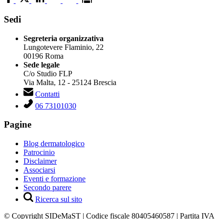
Sedi
Segreteria organizzativa
Lungotevere Flaminio, 22
00196 Roma
Sede legale
C/o Studio FLP
Via Malta, 12 - 25124 Brescia
Contatti
06 73101030
Pagine
Blog dermatologico
Patrocinio
Disclaimer
Associarsi
Eventi e formazione
Secondo parere
Ricerca sul sito
© Copyright SIDeMaST | Codice fiscale 80405460587 | Partita IVA