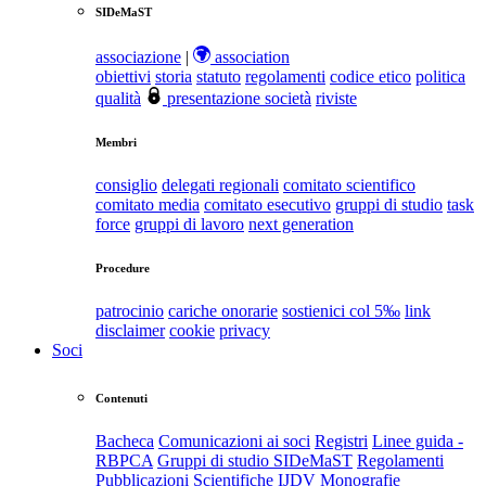
SIDeMaST
associazione
|
association
obiettivi
storia
statuto
regolamenti
codice etico
politica
qualità
presentazione società
riviste
Membri
consiglio
delegati regionali
comitato scientifico
comitato media
comitato esecutivo
gruppi di studio
task
force
gruppi di lavoro
next generation
Procedure
patrocinio
cariche onorarie
sostienici col 5‰
link
disclaimer
cookie
privacy
Soci
Contenuti
Bacheca
Comunicazioni ai soci
Registri
Linee guida -
RBPCA
Gruppi di studio SIDeMaST
Regolamenti
Pubblicazioni Scientifiche
IJDV
Monografie