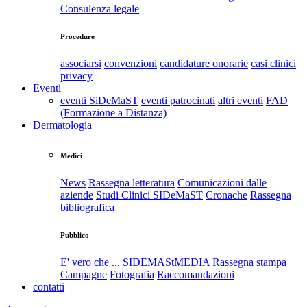
Consulenza legale
Procedure
associarsi
convenzioni
candidature onorarie
casi clinici
privacy
Eventi
eventi SiDeMaST
eventi patrocinati
altri eventi
FAD
(Formazione a Distanza)
Dermatologia
Medici
News
Rassegna letteratura
Comunicazioni dalle
aziende
Studi Clinici SIDeMaST
Cronache
Rassegna
bibliografica
Pubblico
E' vero che ...
SIDEMAStMEDIA
Rassegna stampa
Campagne
Fotografia
Raccomandazioni
contatti