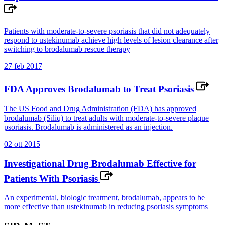
Patients with moderate-to-severe psoriasis that did not adequately
respond to ustekinumab achieve high levels of lesion clearance after
switching to brodalumab rescue therapy
27 feb 2017
FDA Approves Brodalumab to Treat Psoriasis
The US Food and Drug Administration (FDA) has approved
brodalumab (Siliq) to treat adults with moderate-to-severe plaque
psoriasis. Brodalumab is administered as an injection.
02 ott 2015
Investigational Drug Brodalumab Effective for
Patients With Psoriasis
An experimental, biologic treatment, brodalumab, appears to be
more effective than ustekinumab in reducing psoriasis symptoms