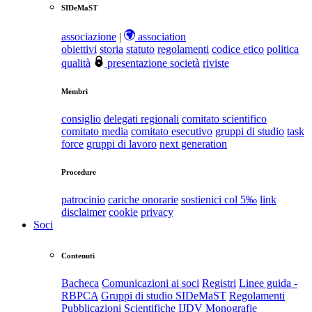
SIDeMaST
associazione
|
association
obiettivi
storia
statuto
regolamenti
codice etico
politica
qualità
presentazione società
riviste
Membri
consiglio
delegati regionali
comitato scientifico
comitato media
comitato esecutivo
gruppi di studio
task
force
gruppi di lavoro
next generation
Procedure
patrocinio
cariche onorarie
sostienici col 5‰
link
disclaimer
cookie
privacy
Soci
Contenuti
Bacheca
Comunicazioni ai soci
Registri
Linee guida -
RBPCA
Gruppi di studio SIDeMaST
Regolamenti
Pubblicazioni Scientifiche
IJDV
Monografie