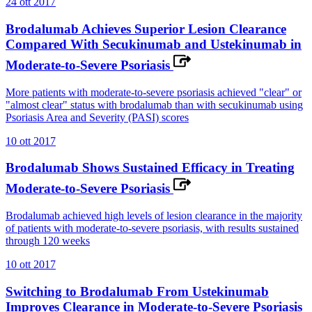
24 ott 2017
Brodalumab Achieves Superior Lesion Clearance
Compared With Secukinumab and Ustekinumab in
Moderate-to-Severe Psoriasis
More patients with moderate-to-severe psoriasis achieved "clear" or
"almost clear" status with brodalumab than with secukinumab using
Psoriasis Area and Severity (PASI) scores
10 ott 2017
Brodalumab Shows Sustained Efficacy in Treating
Moderate-to-Severe Psoriasis
Brodalumab achieved high levels of lesion clearance in the majority
of patients with moderate-to-severe psoriasis, with results sustained
through 120 weeks
10 ott 2017
Switching to Brodalumab From Ustekinumab
Improves Clearance in Moderate-to-Severe Psoriasis