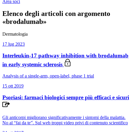
Area soci
Elenco degli articoli con argomento
«brodalumab»
Dermatologia
17 lug 2023
Interleukin-17 pathway inhibition with brodalumab
in early systemic sclerosis
Analysis of a single-arm, open-label, phase 1 trial
15 ott 2019
Psoriasi: farmaci biologici sempre più efficaci e sicuri
Gli anticorpi migliorano significativamente i sintomi della malattia.
No al “fai da te”. Sul web troppi video privi di contenuto scientifico