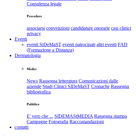
Consulenza legale
Procedure
associarsi
convenzioni
candidature onorarie
casi clinici
privacy
Eventi
eventi SiDeMaST
eventi patrocinati
altri eventi
FAD
(Formazione a Distanza)
Dermatologia
Medici
News
Rassegna letteratura
Comunicazioni dalle
aziende
Studi Clinici SIDeMaST
Cronache
Rassegna
bibliografica
Pubblico
E' vero che ...
SIDEMAStMEDIA
Rassegna stampa
Campagne
Fotografia
Raccomandazioni
contatti