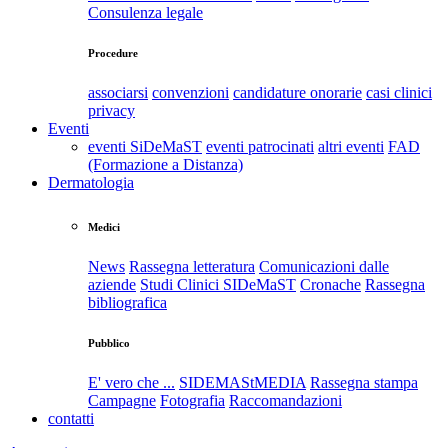
Consulenza legale
Procedure
associarsi
convenzioni
candidature onorarie
casi clinici
privacy
Eventi
eventi SiDeMaST
eventi patrocinati
altri eventi
FAD
(Formazione a Distanza)
Dermatologia
Medici
News
Rassegna letteratura
Comunicazioni dalle
aziende
Studi Clinici SIDeMaST
Cronache
Rassegna
bibliografica
Pubblico
E' vero che ...
SIDEMAStMEDIA
Rassegna stampa
Campagne
Fotografia
Raccomandazioni
contatti