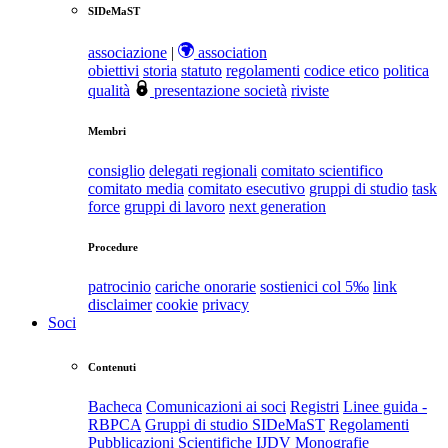
SIDeMaST
associazione
|
association
obiettivi
storia
statuto
regolamenti
codice etico
politica
qualità
presentazione società
riviste
Membri
consiglio
delegati regionali
comitato scientifico
comitato media
comitato esecutivo
gruppi di studio
task
force
gruppi di lavoro
next generation
Procedure
patrocinio
cariche onorarie
sostienici col 5‰
link
disclaimer
cookie
privacy
Soci
Contenuti
Bacheca
Comunicazioni ai soci
Registri
Linee guida -
RBPCA
Gruppi di studio SIDeMaST
Regolamenti
Pubblicazioni Scientifiche
IJDV
Monografie