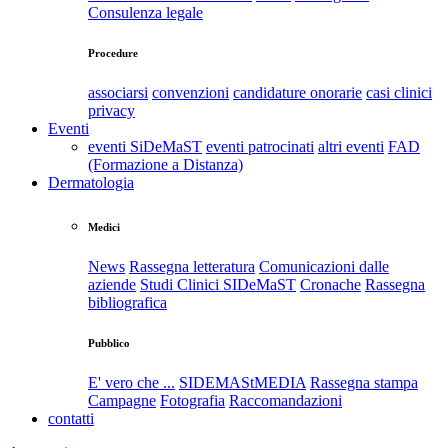
Consulenza legale
Procedure
associarsi
convenzioni
candidature onorarie
casi clinici
privacy
Eventi
eventi SiDeMaST
eventi patrocinati
altri eventi
FAD
(Formazione a Distanza)
Dermatologia
Medici
News
Rassegna letteratura
Comunicazioni dalle
aziende
Studi Clinici SIDeMaST
Cronache
Rassegna
bibliografica
Pubblico
E' vero che ...
SIDEMAStMEDIA
Rassegna stampa
Campagne
Fotografia
Raccomandazioni
contatti