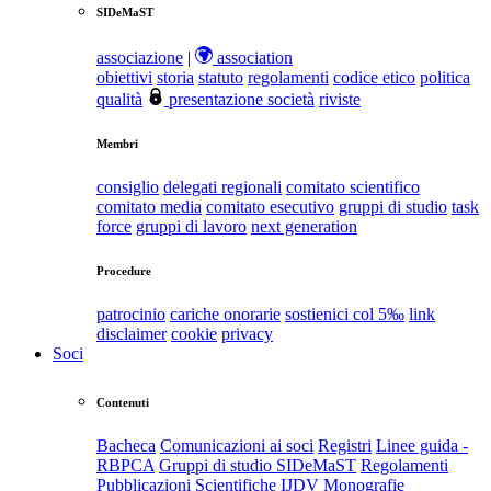
SIDeMaST
associazione
|
association
obiettivi
storia
statuto
regolamenti
codice etico
politica
qualità
presentazione società
riviste
Membri
consiglio
delegati regionali
comitato scientifico
comitato media
comitato esecutivo
gruppi di studio
task
force
gruppi di lavoro
next generation
Procedure
patrocinio
cariche onorarie
sostienici col 5‰
link
disclaimer
cookie
privacy
Soci
Contenuti
Bacheca
Comunicazioni ai soci
Registri
Linee guida -
RBPCA
Gruppi di studio SIDeMaST
Regolamenti
Pubblicazioni Scientifiche
IJDV
Monografie