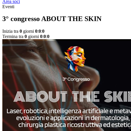
Area soci
Eventi
3° congresso ABOUT THE SKIN
Inizia tra
0
giorni
0
:
0
:
0
Termina tra
0
giorni
0
:
0
:
0