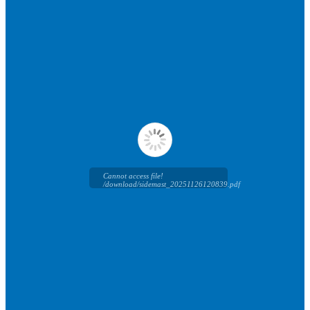
Cannot access file!
/download/sidemast_20251126120839.pdf