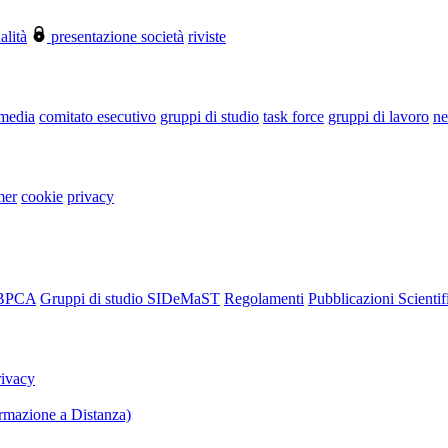
alità
presentazione società
riviste
 media
comitato esecutivo
gruppi di studio
task force
gruppi di lavoro
ne
mer
cookie
privacy
RBPCA
Gruppi di studio SIDeMaST
Regolamenti
Pubblicazioni Scientif
rivacy
mazione a Distanza)