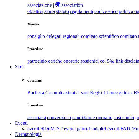
associazione
|
association
obiettivi
storia
statuto
regolamenti
codice etico
politica qu
Membri
consiglio
delegati regionali
comitato scientifico
comitato
Procedure
patrocinio
cariche onorarie
sostienici col 5‰
link
disclai
Soci
Contenuti
Bacheca
Comunicazioni ai soci
Registri
Linee guida - 
Procedure
associarsi
convenzioni
candidature onorarie
casi clinici
p
Eventi
eventi SiDeMaST
eventi patrocinati
altri eventi
FAD (For
Dermatologia