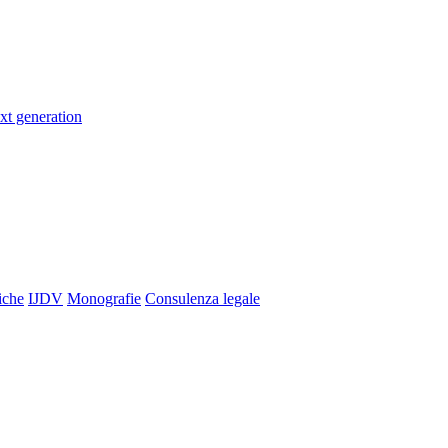
xt generation
iche
IJDV
Monografie
Consulenza legale