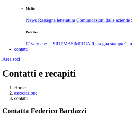
Medici
News
Rassegna letteratura
Comunicazioni dalle aziende
Pubblico
E' vero che ...
SIDEMAStMEDIA
Rassegna stampa
Cam
contatti
Area soci
Contatti e recapiti
Home
associazione
contatti
Contatta Federico Bardazzi