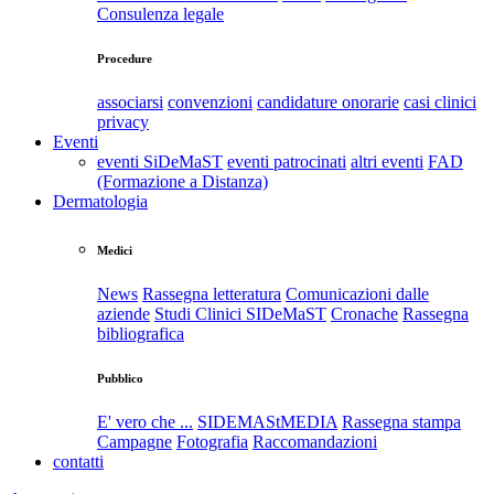
Consulenza legale
Procedure
associarsi
convenzioni
candidature onorarie
casi clinici
privacy
Eventi
eventi SiDeMaST
eventi patrocinati
altri eventi
FAD
(Formazione a Distanza)
Dermatologia
Medici
News
Rassegna letteratura
Comunicazioni dalle
aziende
Studi Clinici SIDeMaST
Cronache
Rassegna
bibliografica
Pubblico
E' vero che ...
SIDEMAStMEDIA
Rassegna stampa
Campagne
Fotografia
Raccomandazioni
contatti