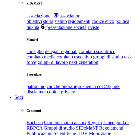
SIDeMaST
associazione
|
association
obiettivi
storia
statuto
regolamenti
codice etico
politica
qualità
presentazione società
riviste
Membri
consiglio
delegati regionali
comitato scientifico
comitato media
comitato esecutivo
gruppi di studio
task
force
gruppi di lavoro
next generation
Procedure
patrocinio
cariche onorarie
sostienici col 5‰
link
disclaimer
cookie
privacy
Soci
Contenuti
Bacheca
Comunicazioni ai soci
Registri
Linee guida -
RBPCA
Gruppi di studio SIDeMaST
Regolamenti
Pubblicazioni Scientifiche
IJDV
Monografie