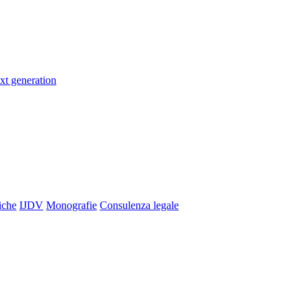
xt generation
iche
IJDV
Monografie
Consulenza legale