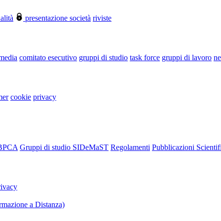
alità
presentazione società
riviste
 media
comitato esecutivo
gruppi di studio
task force
gruppi di lavoro
ne
mer
cookie
privacy
RBPCA
Gruppi di studio SIDeMaST
Regolamenti
Pubblicazioni Scientif
rivacy
mazione a Distanza)