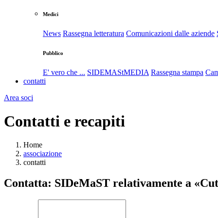
Medici
News
Rassegna letteratura
Comunicazioni dalle aziende
Pubblico
E' vero che ...
SIDEMAStMEDIA
Rassegna stampa
Cam
contatti
Area soci
Contatti e recapiti
Home
associazione
contatti
Contatta: SIDeMaST relativamente a «Cut