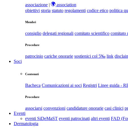
associazione
|
association
obiettivi
storia
statuto
regolamenti
codice etico
politica qu
Membri
consiglio
delegati regionali
comitato scientifico
comitato
Procedure
patrocinio
cariche onorarie
sostienici col 5‰
link
disclai
Soci
Contenuti
Bacheca
Comunicazioni ai soci
Registri
Linee guida - 
Procedure
associarsi
convenzioni
candidature onorarie
casi clinici
p
Eventi
eventi SiDeMaST
eventi patrocinati
altri eventi
FAD (For
Dermatologia