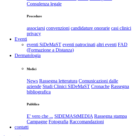
Consulenza legale
Procedure
associarsi
convenzioni
candidature onorarie
casi clinici
privacy
Eventi
eventi SiDeMaST
eventi patrocinati
altri eventi
FAD
(Formazione a Distanza)
Dermatologia
Medici
News
Rassegna letteratura
Comunicazioni dalle
aziende
Studi Clinici SIDeMaST
Cronache
Rassegna
bibliografica
Pubblico
E' vero che ...
SIDEMAStMEDIA
Rassegna stampa
Campagne
Fotografia
Raccomandazioni
contatti