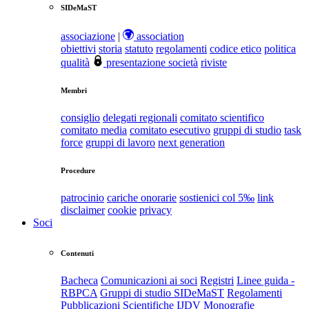
SIDeMaST
associazione
|
association
obiettivi
storia
statuto
regolamenti
codice etico
politica
qualità
presentazione società
riviste
Membri
consiglio
delegati regionali
comitato scientifico
comitato media
comitato esecutivo
gruppi di studio
task
force
gruppi di lavoro
next generation
Procedure
patrocinio
cariche onorarie
sostienici col 5‰
link
disclaimer
cookie
privacy
Soci
Contenuti
Bacheca
Comunicazioni ai soci
Registri
Linee guida -
RBPCA
Gruppi di studio SIDeMaST
Regolamenti
Pubblicazioni Scientifiche
IJDV
Monografie