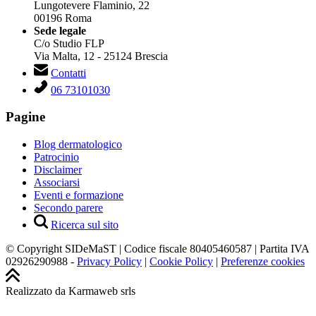
Lungotevere Flaminio, 22
00196 Roma
Sede legale
C/o Studio FLP
Via Malta, 12 - 25124 Brescia
Contatti
06 73101030
Pagine
Blog dermatologico
Patrocinio
Disclaimer
Associarsi
Eventi e formazione
Secondo parere
Ricerca sul sito
© Copyright SIDeMaST | Codice fiscale 80405460587 | Partita IVA
02926290988 -
Privacy Policy
|
Cookie Policy
|
Preferenze cookies
Realizzato da Karmaweb srls