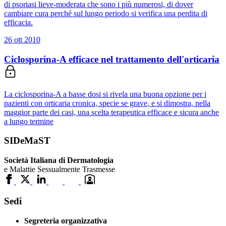
di psoriasi lieve-moderata che sono i più numerosi, di dover
cambiare cura perché sul lungo periodo si verifica una perdita di
efficacia.
26 ott 2010
Ciclosporina-A efficace nel trattamento dell'orticaria
La ciclosporina-A a basse dosi si rivela una buona opzione per i
pazienti con orticaria cronica, specie se grave, e si dimostra, nella
maggior parte dei casi, una scelta terapeutica efficace e sicura anche
a lungo termine
SIDeMaST
Società Italiana di Dermatologia
e Malattie Sessualmente Trasmesse
Sedi
Segreteria organizzativa