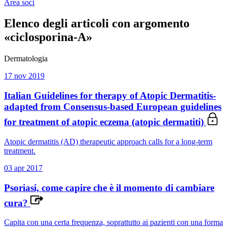
Area soci
Elenco degli articoli con argomento
«ciclosporina-A»
Dermatologia
17 nov 2019
Italian Guidelines for therapy of Atopic Dermatitis-
adapted from Consensus-based European guidelines
for treatment of atopic eczema (atopic dermatiti)
Atopic dermatitis (AD) therapeutic approach calls for a long‐term
treatment.
03 apr 2017
Psoriasi, come capire che è il momento di cambiare
cura?
Capita con una certa frequenza, soprattutto ai pazienti con una forma