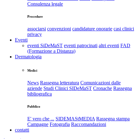
Consulenza legale
Procedure
associarsi
convenzioni
candidature onorarie
casi clinici
privacy
Eventi
eventi SiDeMaST
eventi patrocinati
altri eventi
FAD
(Formazione a Distanza)
Dermatologia
Medici
News
Rassegna letteratura
Comunicazioni dalle
aziende
Studi Clinici SIDeMaST
Cronache
Rassegna
bibliografica
Pubblico
E' vero che ...
SIDEMAStMEDIA
Rassegna stampa
Campagne
Fotografia
Raccomandazioni
contatti