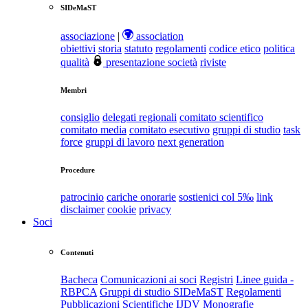
SIDeMaST
associazione
|
association
obiettivi
storia
statuto
regolamenti
codice etico
politica
qualità
presentazione società
riviste
Membri
consiglio
delegati regionali
comitato scientifico
comitato media
comitato esecutivo
gruppi di studio
task
force
gruppi di lavoro
next generation
Procedure
patrocinio
cariche onorarie
sostienici col 5‰
link
disclaimer
cookie
privacy
Soci
Contenuti
Bacheca
Comunicazioni ai soci
Registri
Linee guida -
RBPCA
Gruppi di studio SIDeMaST
Regolamenti
Pubblicazioni Scientifiche
IJDV
Monografie