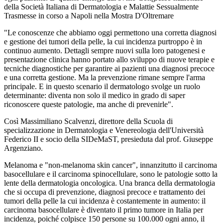
della Società Italiana di Dermatologia e Malattie Sessualmente
Trasmesse in corso a Napoli nella Mostra D'Oltremare
"Le conoscenze che abbiamo oggi permettono una corretta diagnosi
e gestione dei tumori della pelle, la cui incidenza purtroppo è in
continuo aumento. Dettagli sempre nuovi sulla loro patogenesi e
presentazione clinica hanno portato allo sviluppo di nuove terapie e
tecniche diagnostiche per garantire ai pazienti una diagnosi precoce
e una corretta gestione. Ma la prevenzione rimane sempre l'arma
principale. E in questo scenario il dermatologo svolge un ruolo
determinante: diventa non solo il medico in grado di saper
riconoscere queste patologie, ma anche di prevenirle".
Così Massimiliano Scalvenzi, direttore della Scuola di
specializzazione in Dermatologia e Venereologia dell'Università
Federico II e socio della SIDeMaST, presieduta dal prof. Giuseppe
Argenziano.
Melanoma e "non-melanoma skin cancer", innanzitutto il carcinoma
basocellulare e il carcinoma spinocellulare, sono le patologie sotto la
lente della dermatologia oncologica. Una branca della dermatologia
che si occupa di prevenzione, diagnosi precoce e trattamento dei
tumori della pelle la cui incidenza è costantemente in aumento: il
carcinoma basocellulare è diventato il primo tumore in Italia per
incidenza, poiché colpisce 150 persone su 100.000 ogni anno, il