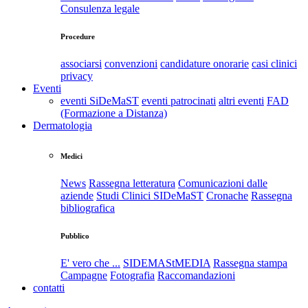
Consulenza legale
Procedure
associarsi
convenzioni
candidature onorarie
casi clinici
privacy
Eventi
eventi SiDeMaST
eventi patrocinati
altri eventi
FAD
(Formazione a Distanza)
Dermatologia
Medici
News
Rassegna letteratura
Comunicazioni dalle
aziende
Studi Clinici SIDeMaST
Cronache
Rassegna
bibliografica
Pubblico
E' vero che ...
SIDEMAStMEDIA
Rassegna stampa
Campagne
Fotografia
Raccomandazioni
contatti