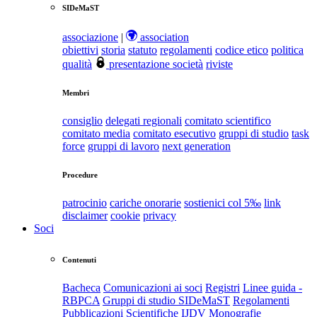
SIDeMaST
associazione
|
association
obiettivi
storia
statuto
regolamenti
codice etico
politica
qualità
presentazione società
riviste
Membri
consiglio
delegati regionali
comitato scientifico
comitato media
comitato esecutivo
gruppi di studio
task
force
gruppi di lavoro
next generation
Procedure
patrocinio
cariche onorarie
sostienici col 5‰
link
disclaimer
cookie
privacy
Soci
Contenuti
Bacheca
Comunicazioni ai soci
Registri
Linee guida -
RBPCA
Gruppi di studio SIDeMaST
Regolamenti
Pubblicazioni Scientifiche
IJDV
Monografie