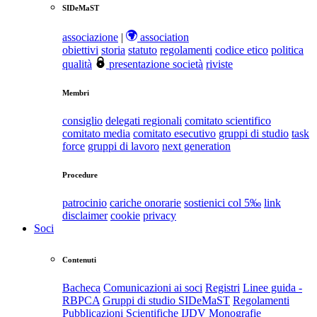
SIDeMaST
associazione
|
association
obiettivi
storia
statuto
regolamenti
codice etico
politica
qualità
presentazione società
riviste
Membri
consiglio
delegati regionali
comitato scientifico
comitato media
comitato esecutivo
gruppi di studio
task
force
gruppi di lavoro
next generation
Procedure
patrocinio
cariche onorarie
sostienici col 5‰
link
disclaimer
cookie
privacy
Soci
Contenuti
Bacheca
Comunicazioni ai soci
Registri
Linee guida -
RBPCA
Gruppi di studio SIDeMaST
Regolamenti
Pubblicazioni Scientifiche
IJDV
Monografie