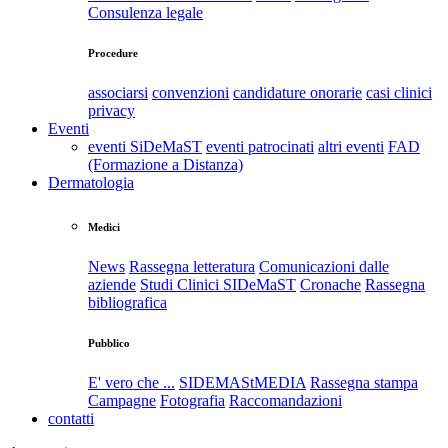
Consulenza legale
Procedure
associarsi
convenzioni
candidature onorarie
casi clinici
privacy
Eventi
eventi SiDeMaST
eventi patrocinati
altri eventi
FAD
(Formazione a Distanza)
Dermatologia
Medici
News
Rassegna letteratura
Comunicazioni dalle
aziende
Studi Clinici SIDeMaST
Cronache
Rassegna
bibliografica
Pubblico
E' vero che ...
SIDEMAStMEDIA
Rassegna stampa
Campagne
Fotografia
Raccomandazioni
contatti