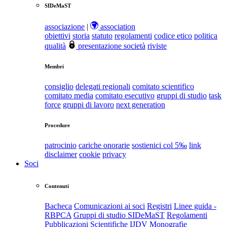
SIDeMaST
associazione
|
association
obiettivi
storia
statuto
regolamenti
codice etico
politica
qualità
presentazione società
riviste
Membri
consiglio
delegati regionali
comitato scientifico
comitato media
comitato esecutivo
gruppi di studio
task
force
gruppi di lavoro
next generation
Procedure
patrocinio
cariche onorarie
sostienici col 5‰
link
disclaimer
cookie
privacy
Soci
Contenuti
Bacheca
Comunicazioni ai soci
Registri
Linee guida -
RBPCA
Gruppi di studio SIDeMaST
Regolamenti
Pubblicazioni Scientifiche
IJDV
Monografie