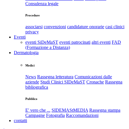
Consulenza legale
Procedure
associarsi
convenzioni
candidature onorarie
casi clinici
privacy
Eventi
eventi SiDeMaST
eventi patrocinati
altri eventi
FAD
(Formazione a Distanza)
Dermatologia
Medici
News
Rassegna letteratura
Comunicazioni dalle
aziende
Studi Clinici SIDeMaST
Cronache
Rassegna
bibliografica
Pubblico
E' vero che ...
SIDEMAStMEDIA
Rassegna stampa
Campagne
Fotografia
Raccomandazioni
contatti