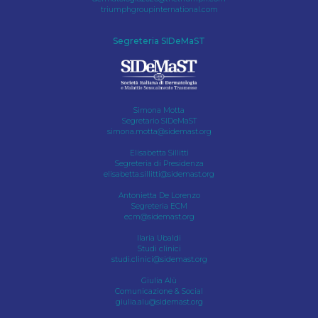
triumphgroupinternational.com
Segreteria SIDeMaST
Simona Motta
Segretario SIDeMaST
simona.motta@sidemast.org
Elisabetta Sillitti
Segreteria di Presidenza
elisabetta.sillitti@sidemast.org
Antonietta De Lorenzo
Segreteria ECM
ecm@sidemast.org
Ilaria Ubaldi
Studi clinici
studi.clinici@sidemast.org
Giulia Alù
Comunicazione & Social
giulia.alu@sidemast.org