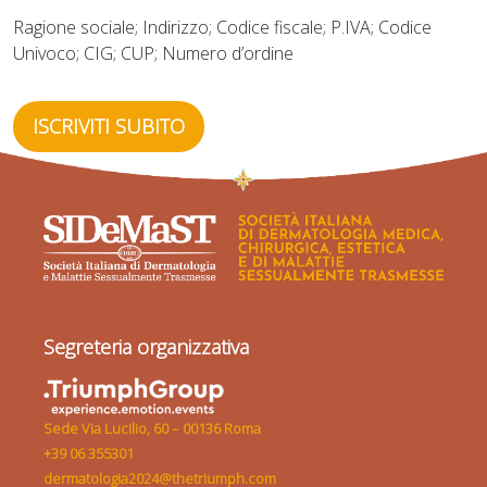
Ragione sociale; Indirizzo; Codice fiscale; P.IVA; Codice
Univoco; CIG; CUP; Numero d’ordine
ISCRIVITI SUBITO
Segreteria organizzativa
Sede Via Lucilio, 60 – 00136 Roma
+39 06 355301
dermatologia2024@thetriumph.com