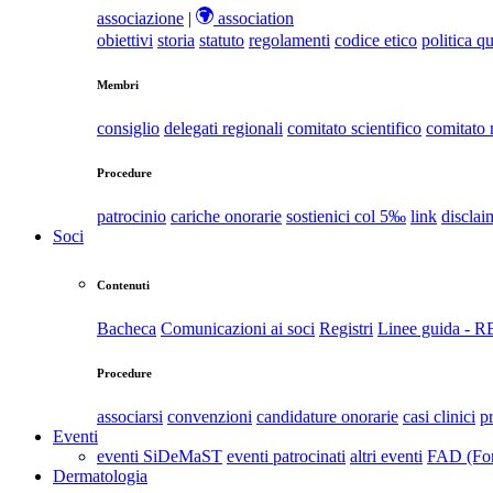
associazione
|
association
obiettivi
storia
statuto
regolamenti
codice etico
politica qu
Membri
consiglio
delegati regionali
comitato scientifico
comitato
Procedure
patrocinio
cariche onorarie
sostienici col 5‰
link
disclai
Soci
Contenuti
Bacheca
Comunicazioni ai soci
Registri
Linee guida - 
Procedure
associarsi
convenzioni
candidature onorarie
casi clinici
p
Eventi
eventi SiDeMaST
eventi patrocinati
altri eventi
FAD (For
Dermatologia