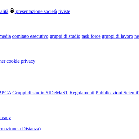
alità
presentazione società
riviste
 media
comitato esecutivo
gruppi di studio
task force
gruppi di lavoro
ne
mer
cookie
privacy
RBPCA
Gruppi di studio SIDeMaST
Regolamenti
Pubblicazioni Scientif
rivacy
mazione a Distanza)