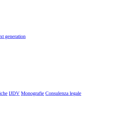
xt generation
iche
IJDV
Monografie
Consulenza legale